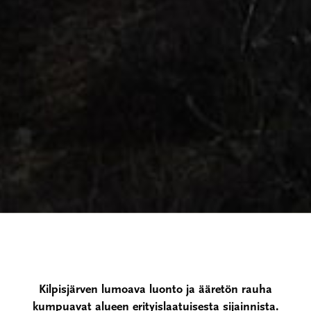
Kilpisjärven lumoava luonto ja ääretön rauha
kumpuavat alueen erityislaatuisesta sijainnista.