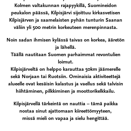
Kolmen valtakunnan rajapyykillä, Suomineidon
peukalon päässä, Kilpisjärvi sijoittuu kirkasvetisen
Kilpisjärven ja saamelaisten pyhän tunturin Saanan
väliin yli 500 metrin korkeuteen merenpinnasta.
Noin sadan ihmisen kylässä taivas on korkea, ääretön
ja lähellä.
Täällä nautitaan Suomen parhaimmat revontulien
loimut.
Kilpisjärveltä on helppo karauttaa 50km jäämerelle
sekä Norjaan tai Ruotsiin. Ominaisia aktiviteettejä
alueelle ovat kesäisin kalastus ja vaellus sekä talvisin
hiihtäminen, pilkkiminen ja moottorikelkkailu.
Kilpisjärvellä tärkeintä on nauttia – tämä paikka
nostaa sinut ajattomaan kiireettömyyteen,
missä mieli on vapaa ja sielu hengittää.